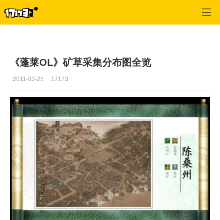
蓬莱
>
综合经验
>
正文
《蓬莱OL》矿草采集分布图全览
2011-03-25
17173