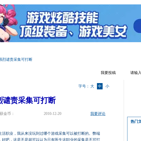
区首页
游戏资料
文章攻略
玩家照片
游戏视频
游戏截图
强烈谴责采集可打断
我要投稿
字号：
大
中
小
烈谴责采集可打断
获金币：
2010-12-20
我要评论
热门
生活职业，我从来没玩到过哪个游戏采集可以被打断的。弊端
，好吧，这是不是就可以认为只有医生这职业的采集是不可打