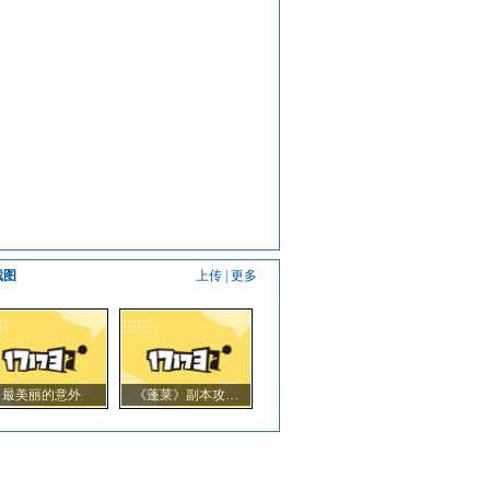
截图
上传
|
更多
最美丽的意外
《蓬莱》副本攻…