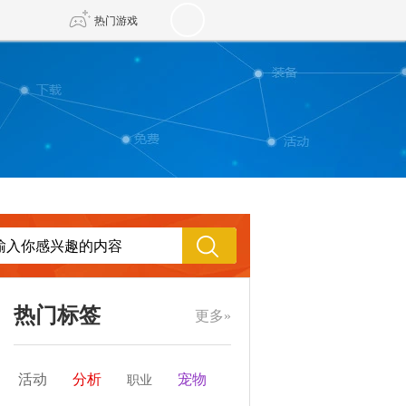
热门游戏
DNF
传奇4
剑网3旗舰版
新天龙八部
自由
诛仙世界
新仙侠5
热门标签
更多»
活动
分析
宠物
职业