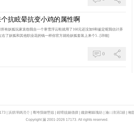
来个抗眩晕抗变小鸡的属性啊
所有妖狐玩家哀怨我合一个寒雪浮云鞋就用了160元还没加9和鉴定呢我估计弄
元左右了妖狐和其他职业花的钱一样你官方就给妖狐套装上来个5...
[详细]
0
173
|
浜烘墠鎷涜仒
|
骞垮憡鏈嶅姟
|
鍟嗗姟娲借皥
|
鑱旂郴鏂瑰紡
|
瀹㈡湇涓績
|
缃
Copyright 漏 2001-2026 17173. All rights reserved.