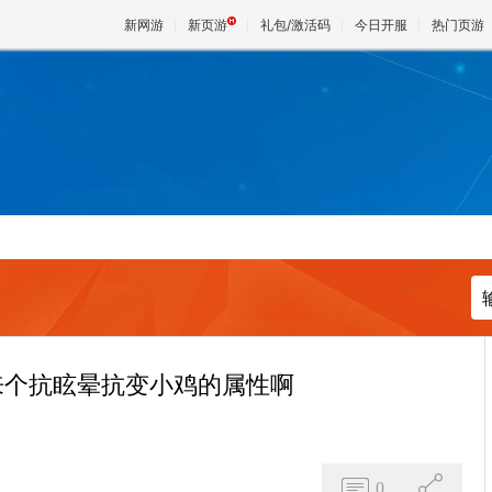
新网游
新页游
礼包/激活码
今日开服
热门页游
魔兽
天堂
王权与
来个抗眩晕抗变小鸡的属性啊
0