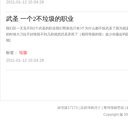
2011-01-12 15:04:28
武圣 一个2不垃圾的职业
我们区一天见不到2个武圣的职业我们帮派也只有3个为什么都不练武圣了因为就
的时候大刀拉不好怪怪不到几秒就把武圣弄死了（相同等级的怪）血少你最起码防高
细]
标签：
垃圾
2011-01-12 15:04:28
鍏充簬17173
|
浜烘墠鎷涜仒
|
骞垮憡鏈嶅姟
|
Copyright 漏 200