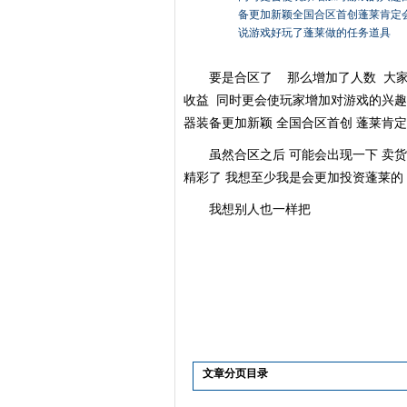
备更加新颖全国合区首创蓬莱肯定
说游戏好玩了蓬莱做的任务道具
要是合区了 那么增加了人数 大家都
收益 同时更会使玩家增加对游戏的兴趣
器装备更加新颖 全国合区首创 蓬莱肯
虽然合区之后 可能会出现一下 卖货物
精彩了 我想至少我是会更加投资蓬莱的
我想别人也一样把
文章分页目录