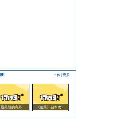
截图
上传
|
更多
最美丽的意外
《蓬莱》副本攻…