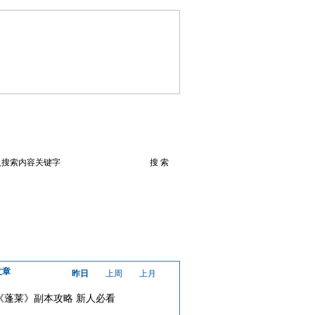
火爆论坛
下载此游戏
文章
昨日
上周
上月
《蓬莱》副本攻略 新人必看