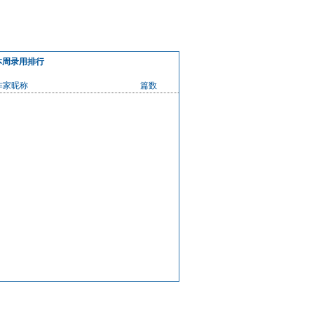
本周录用排行
作家昵称
篇数